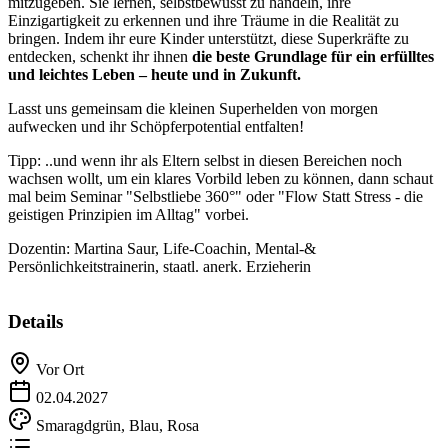
mitzugeben. Sie lernen, selbstbewusst zu handeln, ihre
Einzigartigkeit zu erkennen und ihre Träume in die Realität zu
bringen. Indem ihr eure Kinder unterstützt, diese Superkräfte zu
entdecken, schenkt ihr ihnen
die beste Grundlage für ein erfülltes
und leichtes Leben – heute und in Zukunft.
Lasst uns gemeinsam die kleinen Superhelden von morgen
aufwecken und ihr Schöpferpotential entfalten!
Tipp: ..und wenn ihr als Eltern selbst in diesen Bereichen noch
wachsen wollt, um ein klares Vorbild leben zu können, dann schaut
mal beim Seminar "Selbstliebe 360°" oder "Flow Statt Stress - die
geistigen Prinzipien im Alltag" vorbei.
Dozentin: Martina Saur, Life-Coachin, Mental-&
Persönlichkeitstrainerin, staatl. anerk. Erzieherin
Details
Vor Ort
02.04.2027
Smaragdgrün, Blau, Rosa